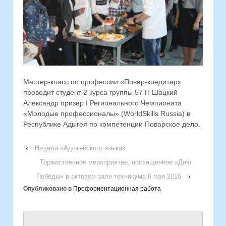
Мастер-класс по профессии «Повар-кондитер»
проводит студент 2 курса группы 57 П Шацкий
Александр призер I Регионального Чемпионата
«Молодые профессионалы» (WorldSkills Russia) в
Республике Адыгея по компетенции Поварское дело.
‹
Неделя «Адыгейского языка»
Торжественное мероприятие, посвященное «Дню
Победы» в актовом зале техникума 6 мая 2016
›
Опубликовано в
Профориентационная работа