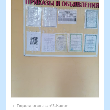
‹
Патриотическая игра «#ZaНаших»