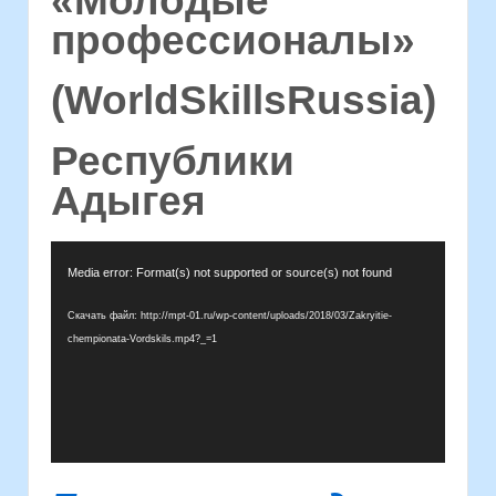
«Молодые
профессионалы»
(WorldSkillsRussia)
Республики
Адыгея
Видеоплеер
Media error: Format(s) not supported or source(s) not found
Скачать файл: http://mpt-01.ru/wp-content/uploads/2018/03/Zakryitie-
chempionata-Vordskils.mp4?_=1