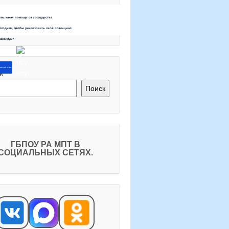
ете, какая помощь от государства
бходима, чтобы реализовать свой потенциал
максимум?
ите об этом
к
Поиск
ГБПОУ РА МПТ В
СОЦИАЛЬНЫХ СЕТЯХ.