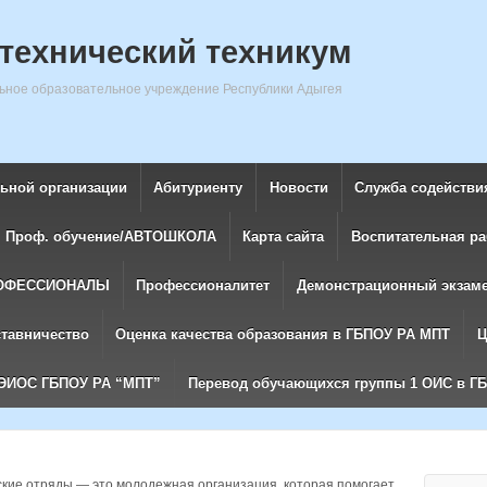
технический техникум
ное образовательное учреждение Республики Адыгея
льной организации
Абитуриенту
Новости
Служба содействи
Проф. обучение/АВТОШКОЛА
Карта сайта
Воспитательная ра
ОФЕССИОНАЛЫ
Профессионалитет
Демонстрационный экзам
ставничество
Оценка качества образования в ГБПОУ РА МПТ
Ц
ЭИОС ГБПОУ РА “МПТ”
Перевод обучающихся группы 1 ОИС в Г
ские отряды — это молодежная организация, которая помогает