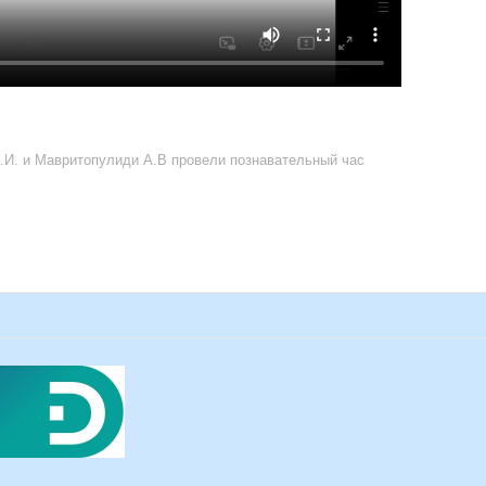
В.И. и Мавритопулиди А.В провели познавательный час