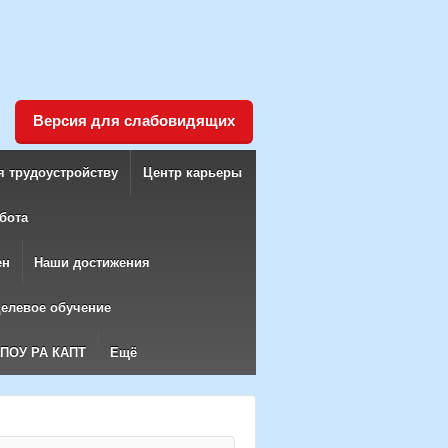
Версия для слабовидящих
я трудоустройству
Центр карьеры
бота
ен
Наши достижения
елевое обучение
БПОУ РА КАПТ
Ещё