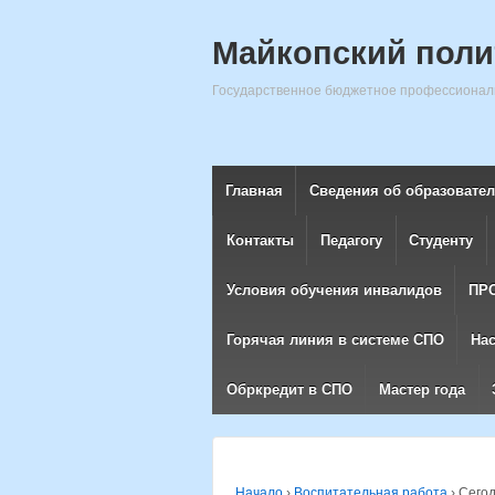
Майкопский поли
Государственное бюджетное профессиональ
Главная
Сведения об образовате
Контакты
Педагогу
Студенту
Условия обучения инвалидов
ПР
Горячая линия в системе СПО
На
Обркредит в СПО
Мастер года
Начало
›
Воспитательная работа
›
Сегод