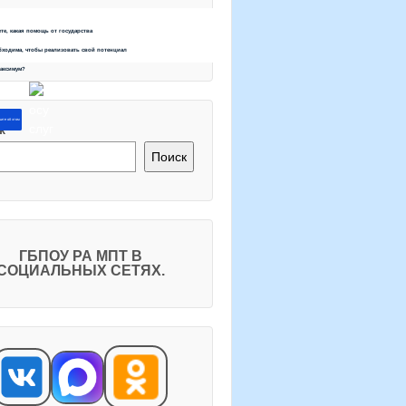
ете, какая помощь от государства
бходима, чтобы реализовать свой потенциал
максимум?
ите об этом
к
Поиск
ГБПОУ РА МПТ В
СОЦИАЛЬНЫХ СЕТЯХ.