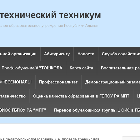
технический техникум
ное образовательное учреждение Республики Адыгея
льной организации
Абитуриенту
Новости
Служба содействи
Проф. обучение/АВТОШКОЛА
Карта сайта
Воспитательная ра
ОФЕССИОНАЛЫ
Профессионалитет
Демонстрационный экзам
ставничество
Оценка качества образования в ГБПОУ РА МПТ
Ц
ЭИОС ГБПОУ РА “МПТ”
Перевод обучающихся группы 1 ОИС в Г
ня педагог-психолог Марянян К.А. провела тренинг для