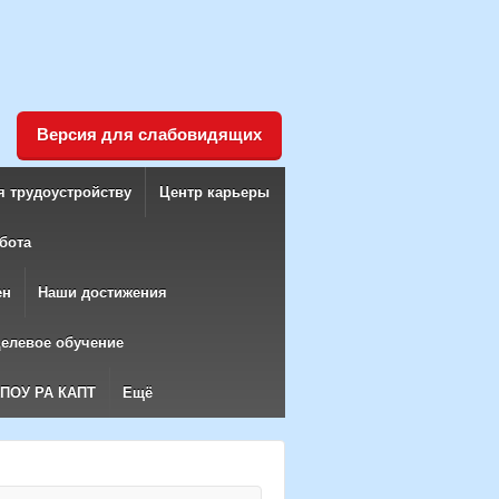
Версия для слабовидящих
я трудоустройству
Центр карьеры
бота
ен
Наши достижения
елевое обучение
БПОУ РА КАПТ
Ещё