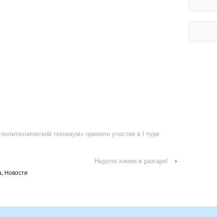
олитехнический техникум» приняли участие в I туре
Неделя химии в разгаре!
›
а
,
Новости