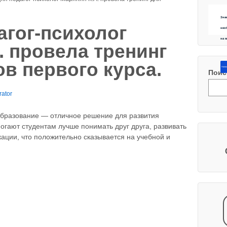
Зна
агог-психолог
нео
на 
. провела тренинг
ов первого курса.
Напиш
Поис
rator
образование — отличное решение для развития
огают студентам лучше понимать друг друга, развивать
ации, что положительно сказывается на учебной и