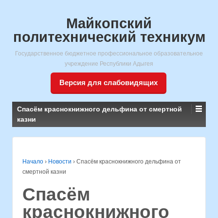
Майкопский
политехнический техникум
Государственное бюджетное профессиональное образовательное
учреждение Республики Адыгея
Версия для слабовидящих
Спасём краснокнижного дельфина от смертной
казни
Начало
›
Новости
›
Спасём краснокнижного дельфина от
смертной казни
Спасём
краснокнижного