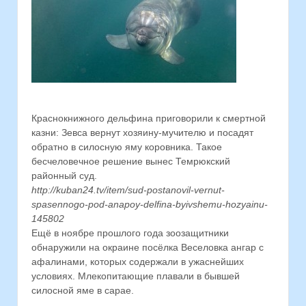
Краснокнижного дельфина приговорили к смертной
казни: Зевса вернут хозяину-мучителю и посадят
обратно в силосную яму коровника. Такое
бесчеловечное решение вынес Темрюкский
районный суд.
http://kuban24.tv/item/sud-postanovil-vernut-
spasennogo-pod-anapoy-delfina-byivshemu-hozyainu-
145802
Ещё в ноябре прошлого года зоозащитники
обнаружили на окраине посёлка Веселовка ангар с
афалинами, которых содержали в ужаснейших
условиях. Млекопитающие плавали в бывшей
силосной яме в сарае.