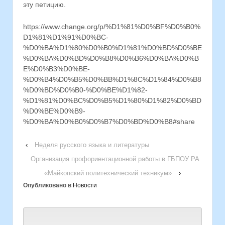
эту петицию.
https://www.change.org/p/%D1%81%D0%BF%D0%B0%
D1%81%D1%91%D0%BC-
%D0%BA%D1%80%D0%B0%D1%81%D0%BD%D0%BE
%D0%BA%D0%BD%D0%B8%D0%B6%D0%BA%D0%B
E%D0%B3%D0%BE-
%D0%B4%D0%B5%D0%BB%D1%8C%D1%84%D0%B8
%D0%BD%D0%B0-%D0%BE%D1%82-
%D1%81%D0%BC%D0%B5%D1%80%D1%82%D0%BD
%D0%BE%D0%B9-
%D0%BA%D0%B0%D0%B7%D0%BD%D0%B8#share
‹
Неделя русского языка и литературы
Организация профориентационной работы в ГБПОУ РА
«Майкопский политехнический техникум»
›
Опубликовано в
Новости