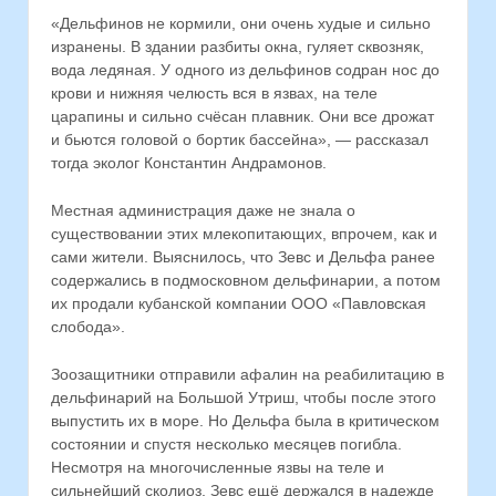
«Дельфинов не кормили, они очень худые и сильно
изранены. В здании разбиты окна, гуляет сквозняк,
вода ледяная. У одного из дельфинов содран нос до
крови и нижняя челюсть вся в язвах, на теле
царапины и сильно счёсан плавник. Они все дрожат
и бьются головой о бортик бассейна», — рассказал
тогда эколог Константин Андрамонов.
Местная администрация даже не знала о
существовании этих млекопитающих, впрочем, как и
сами жители. Выяснилось, что Зевс и Дельфа ранее
содержались в подмосковном дельфинарии, а потом
их продали кубанской компании OOO «Павловская
слобода».
Зоозащитники отправили афалин на реабилитацию в
дельфинарий на Большой Утриш, чтобы после этого
выпустить их в море. Но Дельфа была в критическом
состоянии и спустя несколько месяцев погибла.
Несмотря на многочисленные язвы на теле и
сильнейший сколиоз, Зевс ещё держался в надежде