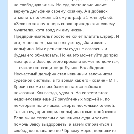
на свободную жизнь. Но суд постановил иначе:
вернуть дельфина своему хозяину. А в добавок
отменить положенный ему штраф в 1 млн рублей.
«Зевс по закону теперь снова принадлежит своему
мучителю, хотя вряд ли ему нужен.
Предприниматель просто не хочет платить штраф. И
его, конечно же, мало волнуют судьба и жизнь
дельфина. Мы с решением суда не согласны и
будем его обжаловать. Но на это может уйти до трёх
месяцев, а Зевс до этого времени может не дожить»,
— считает зоозащитница Лусине Балабаджян.
Несчастный дельфин стал невинным заложником
судебной системы, в то время как его «хозяин» М.Н.
Крохин всеми способами пытается избежать
наказания. Как всегда, удачно. На совести этого
недочеловека ещё 17 загубленных моржей и, по
некоторым источникам, смерть нескольких оленей.
Так что суд приговорил дельфина к смертной казни.
Если вы не согласны с решением суда и хотите
помочь Зевсу выздороветь, а затем отправиться в
свободное плавание по Чёрному морю, подпишите