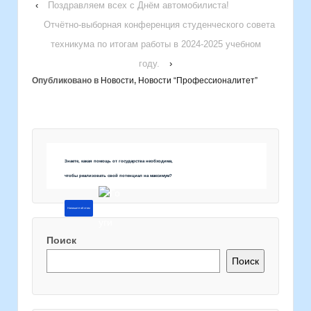
‹
Поздравляем всех с Днём автомобилиста!
Отчётно-выборная конференция студенческого совета
техникума по итогам работы в 2024-2025 учебном
году.
›
Опубликовано в
Новости
,
Новости “Профессионалитет”
Знаете, какая помощь от государства необходима,
чтобы реализовать свой потенциал на максимум?
Напишите об этом
Поиск
Поиск