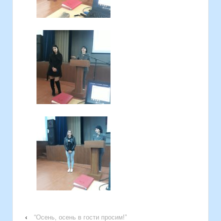
‹
“Осень, осень в гости просим!”