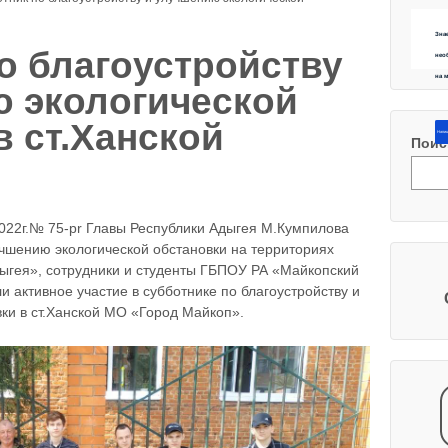
Зна
о благоустройству
нео
на 
 экологической
в ст.Ханской
Напиш
Поис
022г.№ 75-pr Главы Республики Адыгея М.Кумпилова
учшению экологической обстановки на территориях
ыгея», сотрудники и студенты ГБПОУ РА «Майкопский
 активное участие в субботнике по благоустройству и
ки в ст.Ханской МО «Город Майкоп».