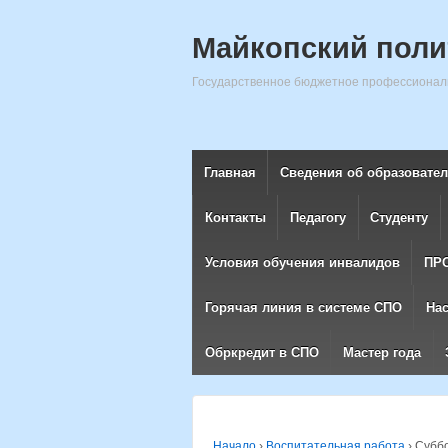
Майкопский поли
Государственное бюджетное профессиональ
Главная
Сведения об образовате
Контакты
Педагогу
Студенту
Условия обучения инвалидов
ПР
Горячая линия в системе СПО
На
Обркредит в СПО
Мастер года
Начало
›
Воспитательная работа
›
Суббо