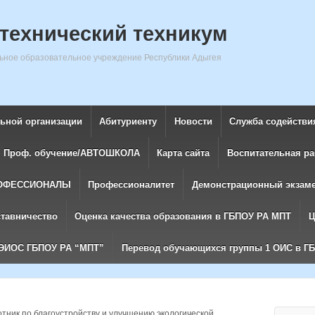
технический техникум
ное образовательное учреждение Республики Адыгея
льной организации
Абитуриенту
Новости
Служба содействи
Проф. обучение/АВТОШКОЛА
Карта сайта
Воспитательная ра
ОФЕССИОНАЛЫ
Профессионалитет
Демонстрационный экзам
ставничество
Оценка качества образования в ГБПОУ РА МПТ
Ц
ЭИОС ГБПОУ РА “МПТ”
Перевод обучающихся группы 1 ОИС в Г
тник по благоустройству и улучшению экологической