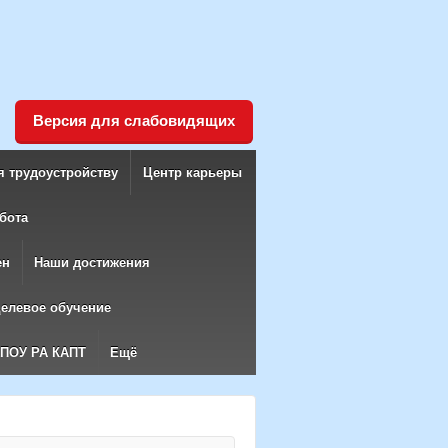
Версия для слабовидящих
я трудоустройству
Центр карьеры
бота
ен
Наши достижения
елевое обучение
БПОУ РА КАПТ
Ещё