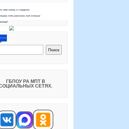
ете, какая помощь от государства
бходима, чтобы реализовать свой потенциал
максимум?
ите об этом
к
Поиск
ГБПОУ РА МПТ В
СОЦИАЛЬНЫХ СЕТЯХ.