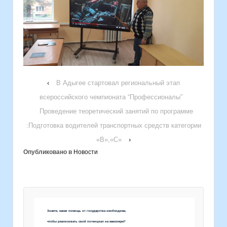
‹
В Адыгее стартовал региональный этап
всероссийского чемпионата “Профессионалы”
Проведение теоретический занятий по программе
:Подготовка водителей транспортных средств категории
«В»,«С»
›
Опубликовано в
Новости
Знаете, какая помощь от государства необходима,
чтобы реализовать свой потенциал на максимум?