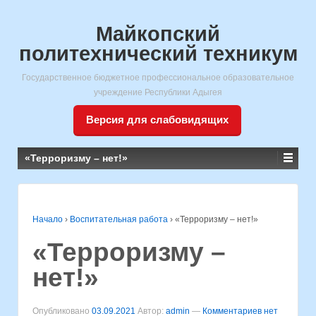
Майкопский
политехнический техникум
Государственное бюджетное профессиональное образовательное
учреждение Республики Адыгея
Версия для слабовидящих
«Терроризму – нет!»
Начало
›
Воспитательная работа
›
«Терроризму – нет!»
«Терроризму –
нет!»
Опубликовано
03.09.2021
Автор:
admin
—
Комментариев нет