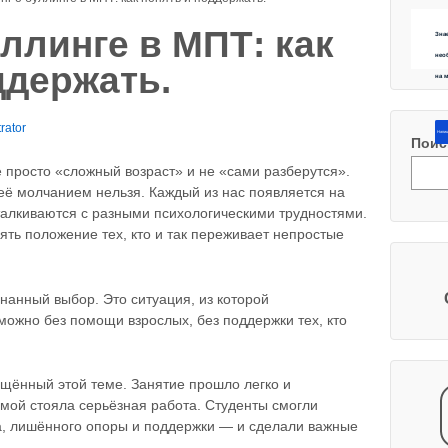
уллинге в МПТ: как
Зна
нео
ддержать.
на 
rator
Напиш
Поис
е просто «сложный возраст» и не «сами разберутся».
её молчанием нельзя. Каждый из нас появляется на
сталкиваются с разными психологическими трудностями.
лять положение тех, кто и так переживает непростые
нанный выбор. Это ситуация, из которой
можно без помощи взрослых, без поддержки тех, кто
ящённый этой теме. Занятие прошло легко и
мой стояла серьёзная работа. Студенты смогли
а, лишённого опоры и поддержки — и сделали важные