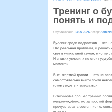
Тренинг о б
понять и по
Опубликовано
13.05.2026
Автор:
Administ
Буллинг среди подростков — это н
Это реальная проблема, и решать 
свет в уникальной семье, многие 
И в таких условиях не стоит усугуб
моменты.
Быть жертвой травли — это не осоз
самостоятельно выйти почти невоз
готов увидеть и вмешаться.
В техникуме прошёл тренинг, посв
непринуждённо, но за простой фор
прочувствовать состояние человек
выводы.