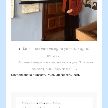
‹
Кино — это мост между искусством и душой
зрителя.
Открытый микрофон в нашем техникуме: “Стихи не
пишутся, они – случаются!”
›
Опубликовано в
Новости
,
Учебная деятельность.
Знаете, какая помощь от государства необходима,
чтобы реализовать свой потенциал на максимум?