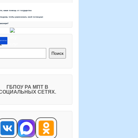
ете, какая помощь от государства
бходима, чтобы реализовать свой потенциал
максимум?
ите об этом
к
Поиск
ГБПОУ РА МПТ В
СОЦИАЛЬНЫХ СЕТЯХ.