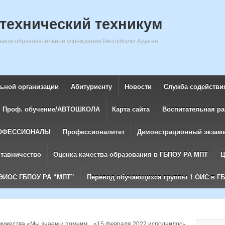
технический техникум
ное образовательное учреждение Республики Адыгея
льной организации
Абитуриенту
Новости
Служба содействи
Проф. обучение/АВТОШКОЛА
Карта сайта
Воспитательная ра
ОФЕССИОНАЛЫ
Профессионалитет
Демонстрационный экзам
ставничество
Оценка качества образования в ГБПОУ РА МПТ
Ц
ЭИОС ГБПОУ РА “МПТ”
Перевод обучающихся группы 1 ОИС в Г
мужества «Мы знаем и помним…»15 февраля 2022 исполнилось