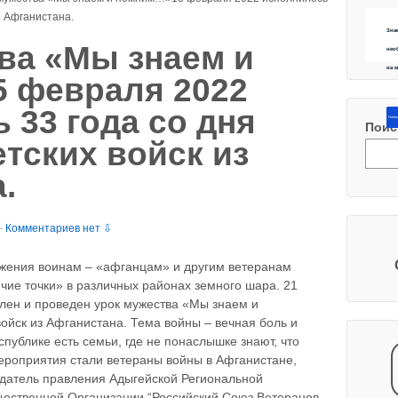
з Афганистана.
Зна
ва «Мы знаем и
нео
на 
 февраля 2022
 33 года со дня
Напиш
Поис
тских войск из
.
—
Комментариев нет ⇩
важения воинам – «афганцам» и другим ветеранам
ячие точки» в различных районах земного шара. 21
лен и проведен урок мужества «Мы знаем и
йск из Афганистана. Тема войны – вечная боль и
публике есть семьи, где не понаслышке знают, что
ероприятия стали ветераны войны в Афганистане,
датель правления Адыгейской Региональной
ественной Организации “Российский Союз Ветеранов