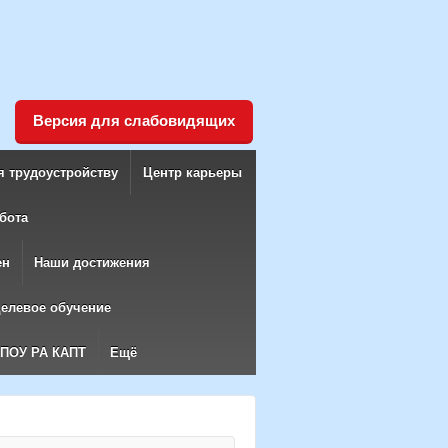
Версия для слабовидящих
я трудоустройству
Центр карьеры
бота
ен
Наши достижения
елевое обучение
БПОУ РА КАПТ
Ещё