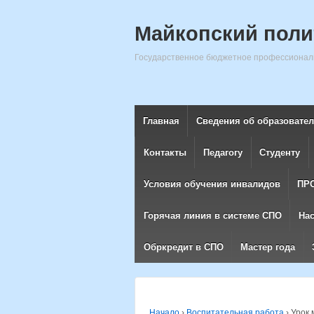
Майкопский поли
Государственное бюджетное профессиональ
Главная
Сведения об образовате
Контакты
Педагогу
Студенту
Условия обучения инвалидов
ПР
Горячая линия в системе СПО
На
Обркредит в СПО
Мастер года
Начало
›
Воспитательная работа
›
Урок 