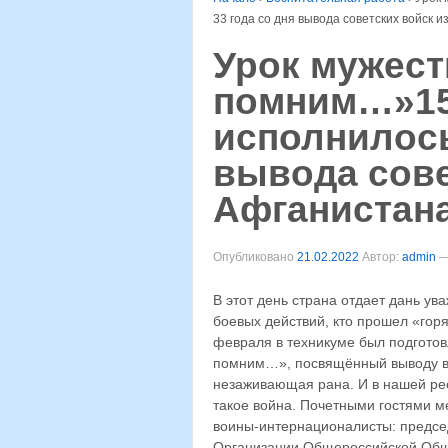
33 года со дня вывода советских войск и
Урок мужест
помним…»15
исполнилось
вывода сове
Афганистана
Опубликовано
21.02.2022
Автор:
admin
В этот день страна отдает дань у
боевых действий, кто прошел «гор
февраля в техникуме был подготов
помним…», посвящённый выводу во
незаживающая рана. И в нашей рес
такое война. Почетными гостями м
воины-интернационалисты: предсе
Организации Общероссийской Общ