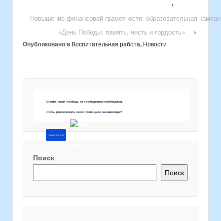
‹
Повышение финансовой грамотности: образовательная кампан
«День Победы: память, честь и гордость».
›
Опубликовано в
Воспитательная работа
,
Новости
Знаете, какая помощь от государства необходима,
чтобы реализовать свой потенциал на максимум?
Напишите об этом
Поиск
Поиск