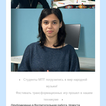
‹
Студенты МПТ погрузились в мир народной
музыки!
Фестиваль трансформационных игр прошел в нашем
техникуме
›
Опубликовано в
Воспитательная работа
,
Новости