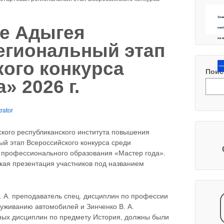
Зна
е Адыгея
нео
на 
егиональный этап
ого конкурса
Напиш
Поис
» 2026 г.
rator
ского республиканского института повышения
й этап Всероссийского конкурса среди
 профессионального образования «Мастер года».
кая презентация участников под названием
 А. преподаватель спец. дисциплин по профессии
луживанию автомобилей и Зинченко В. А.
ых дисциплин по предмету История, должны были