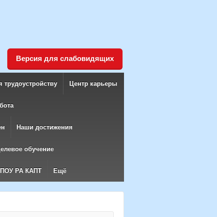
Версия для слабовидящих
я трудоустройству
Центр карьеры
бота
ен
Наши достижения
елевое обучение
БПОУ РА КАПТ
Ещё