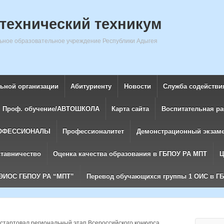
технический техникум
ное образовательное учреждение Республики Адыгея
льной организации
Абитуриенту
Новости
Служба содействи
Проф. обучение/АВТОШКОЛА
Карта сайта
Воспитательная ра
ОФЕССИОНАЛЫ
Профессионалитет
Демонстрационный экзам
ставничество
Оценка качества образования в ГБПОУ РА МПТ
Ц
ЭИОС ГБПОУ РА “МПТ”
Перевод обучающихся группы 1 ОИС в Г
 стартовал региональный этап Всероссийского конкурса