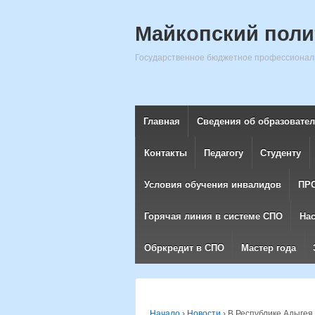
Майкопский поли
Государственное бюджетное профессиональ
Главная
Сведения об образовате
Контакты
Педагогу
Студенту
Условия обучения инвалидов
ПР
Горячая линия в системе СПО
На
Обркредит в СПО
Мастер года
Начало
›
Новости
›
В Республике Адыгея