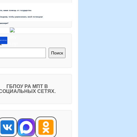
ете, какая помощь от государства
бходима, чтобы реализовать свой потенциал
максимум?
ите об этом
к
Поиск
ГБПОУ РА МПТ В
СОЦИАЛЬНЫХ СЕТЯХ.