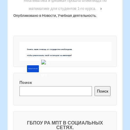
«Математика и физика» прошла олимпиада по
математике для студентов 1-го курса.
›
Опубликовано в
Новости
,
Учебная деятельность.
Знаете, какая помощь от государства необходима,
чтобы реализовать свой потенциал на максимум?
Напишите об этом
Поиск
Поиск
ГБПОУ РА МПТ В СОЦИАЛЬНЫХ
СЕТЯХ.