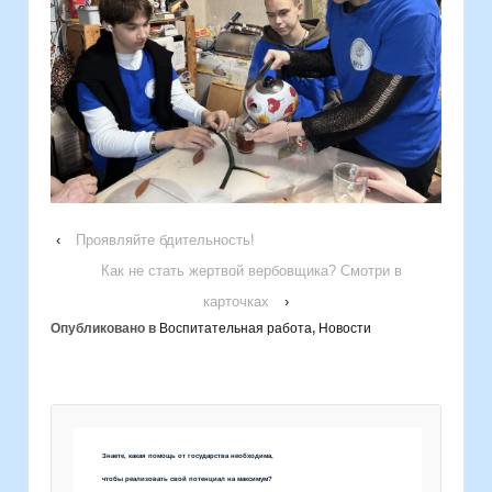
‹
Проявляйте бдительность!
Как не стать жертвой вербовщика? Смотри в
карточках
›
Опубликовано в
Воспитательная работа
,
Новости
Знаете, какая помощь от государства необходима,
чтобы реализовать свой потенциал на максимум?