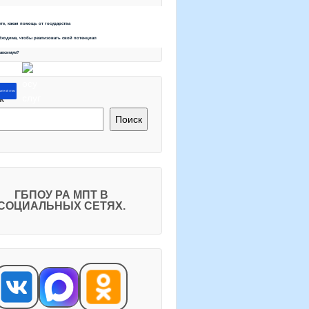
ете, какая помощь от государства
бходима, чтобы реализовать свой потенциал
максимум?
ите об этом
к
Поиск
ГБПОУ РА МПТ В
СОЦИАЛЬНЫХ СЕТЯХ.