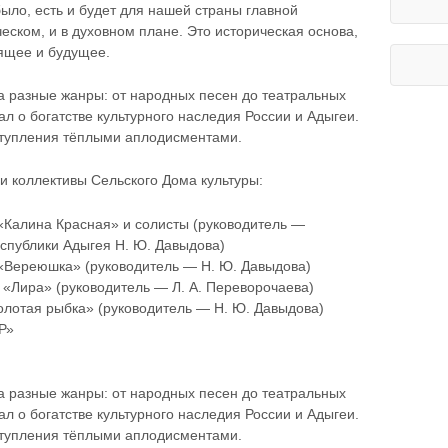
ыло, есть и будет для нашей страны главной
еском, и в духовном плане. Это историческая основа,
ящее и будущее.
 разные жанры: от народных песен до театральных
л о богатстве культурного наследия России и Адыгеи.
ступления тёплыми аплодисментами.
и коллективы Сельского Дома культуры:
Калина Красная» и солисты (руководитель —
спублики Адыгея Н. Ю. Давыдова)
«Вереюшка» (руководитель — Н. Ю. Давыдова)
«Лира» (руководитель — Л. А. Переворочаева)
олотая рыбка» (руководитель — Н. Ю. Давыдова)
Р»
 разные жанры: от народных песен до театральных
л о богатстве культурного наследия России и Адыгеи.
ступления тёплыми аплодисментами.