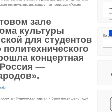
еского техникума прошла концертная программа «Россия —
Зна
нео
ктовом зале
на 
Дома культуры
Напиш
Поис
ской для студентов
 политехнического
рошла концертная
«Россия —
ародов».
rator
проекта «Пушкинская карта» и было посвящено Году