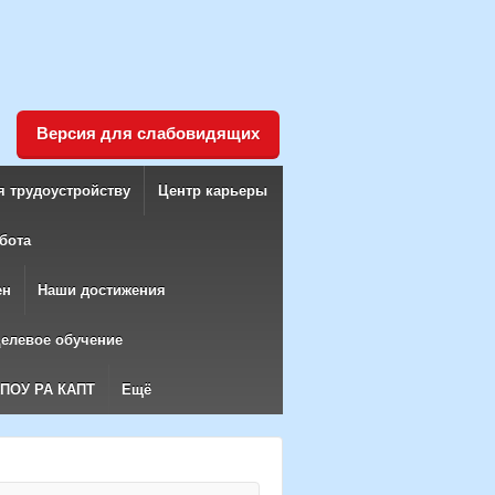
Версия для слабовидящих
я трудоустройству
Центр карьеры
бота
ен
Наши достижения
елевое обучение
БПОУ РА КАПТ
Ещё