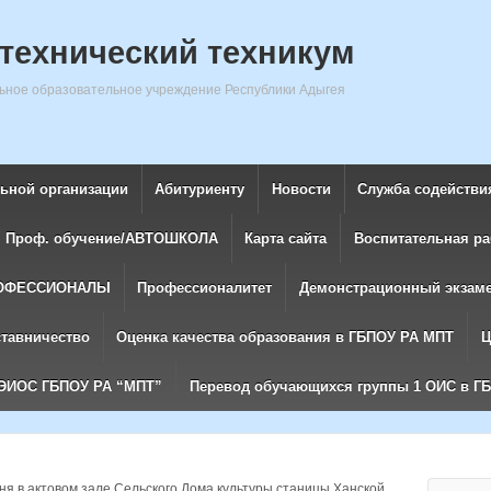
технический техникум
ное образовательное учреждение Республики Адыгея
льной организации
Абитуриенту
Новости
Служба содействи
Проф. обучение/АВТОШКОЛА
Карта сайта
Воспитательная ра
ОФЕССИОНАЛЫ
Профессионалитет
Демонстрационный экзам
ставничество
Оценка качества образования в ГБПОУ РА МПТ
Ц
ЭИОС ГБПОУ РА “МПТ”
Перевод обучающихся группы 1 ОИС в Г
ня в актовом зале Сельского Дома культуры станицы Ханской