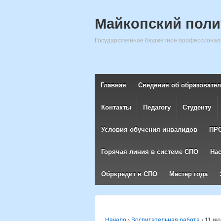
Майкопский поли
Государственное бюджетное профессиональ
Главная
Сведения об образовате
Контакты
Педагогу
Студенту
Условия обучения инвалидов
ПР
Горячая линия в системе СПО
На
Обркредит в СПО
Мастер года
Начало
›
Воспитательная работа
›
11 ию