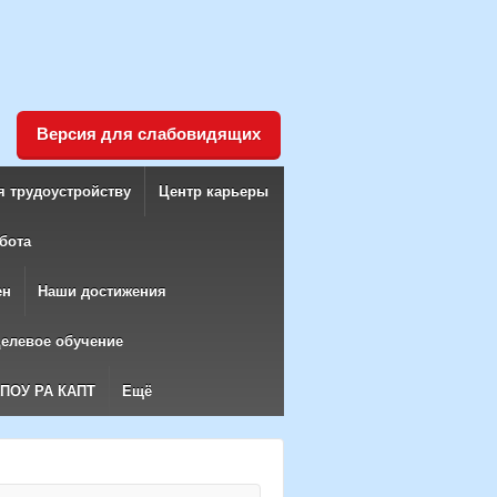
Версия для слабовидящих
я трудоустройству
Центр карьеры
бота
ен
Наши достижения
елевое обучение
БПОУ РА КАПТ
Ещё