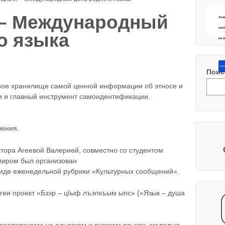
 – Международный
Зна
нео
о языка
на 
Напиш
Поис
ьное хранилище самой ценной информации об этносе и
ли и главный инструмент самоидентификации.
вения.
ктора Агеевой Валерией, совместно со студентом
иром был организован
виде еженедельной рубрики «Культурных сообщений».
геи проект «Бзэр – цIыф лъэпкъым ыпс» («Язык – душа