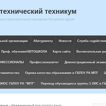
технический техникум
ное образовательное учреждение Республики Адыгея
льной организации
Абитуриенту
Новости
Служба содействи
Проф. обучение/АВТОШКОЛА
Карта сайта
Воспитательная ра
ОФЕССИОНАЛЫ
Профессионалитет
Демонстрационный экзам
ставничество
Оценка качества образования в ГБПОУ РА МПТ
Ц
ЭИОС ГБПОУ РА “МПТ”
Перевод обучающихся группы 1 ОИС в Г
враля – Международный день родного языка