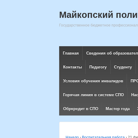
Майкопский поли
Государственное бюджетное профессиональ
Главная
Сведения об образовате
Контакты
Педагогу
Студенту
Условия обучения инвалидов
ПР
Горячая линия в системе СПО
На
Обркредит в СПО
Мастер года
Начало
›
Воспитательная работа
›
21 фе