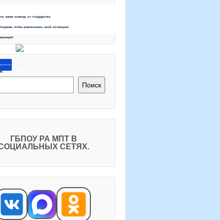
ете, какая помощь от государства
бходима, чтобы реализовать свой потенциал
максимум?
ите об этом
к
Поиск
ГБПОУ РА МПТ В
СОЦИАЛЬНЫХ СЕТЯХ.