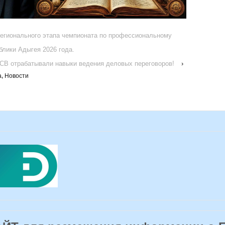
Регионального этапа чемпионата по профессиональному
лики Адыгея 2026 года.
7СВ отрабатывали навыки ведения деловых переговоров!
›
а
,
Новости