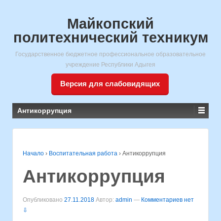
Майкопский
политехнический техникум
Государственное бюджетное профессиональное образовательное
учреждение Республики Адыгея
Версия для слабовидящих
Антикоррупция
Начало
›
Воспитательная работа
›
Антикоррупция
Антикоррупция
Опубликовано
27.11.2018
Автор:
admin
—
Комментариев нет
⇩