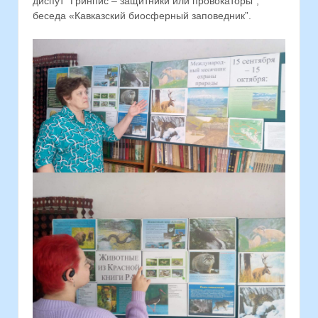
диспут “Гринпис – защитники или провокаторы”,
беседа «Кавказский биосферный заповедник”.