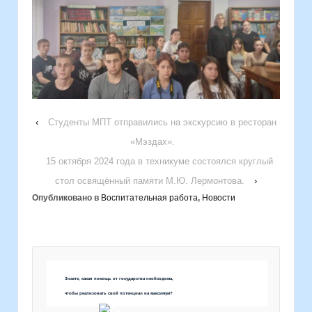
‹
Студенты МПТ отправились на экскурсию в ресторан
«Мэздах».
15 октября 2024 года в техникуме состоялся круглый
стол освящённый памяти М.Ю. Лермонтова.
›
Опубликовано в
Воспитательная работа
,
Новости
Знаете, какая помощь от государства необходима,
чтобы реализовать свой потенциал на максимум?