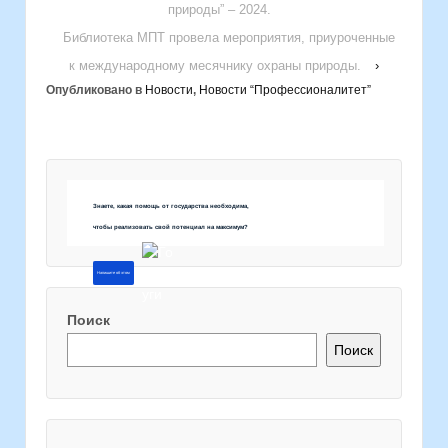
природы” – 2024.
Библиотека МПТ провела мероприятия, приуроченные
к международному месячнику охраны природы.
›
Опубликовано в
Новости
,
Новости “Профессионалитет”
Знаете, какая помощь от государства необходима,
чтобы реализовать свой потенциал на максимум?
Напишите об этом
Поиск
Поиск