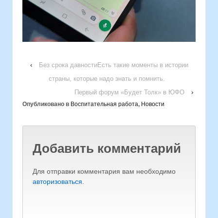
‹
Без срока давностиЕсть такие моменты в истории
страны, которые надо знать и помнить.
Первый форум «Будет Толк» в ЮФО
›
Опубликовано в
Воспитательная работа
,
Новости
Добавить комментарий
Для отправки комментария вам необходимо
авторизоваться
.