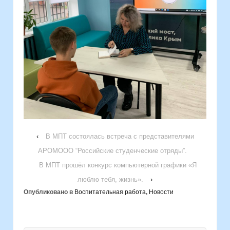
‹
В МПТ состоялась встреча с представителями
АРОМООО “Российские студенческие отряды”.
В МПТ прошёл конкурс компьютерной графики «Я
люблю тебя, жизнь».
›
Опубликовано в
Воспитательная работа
,
Новости