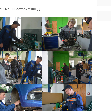
ДеньмашиностроителяНД