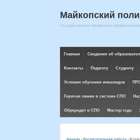
Майкопский поли
Государственное бюджетное профессиональ
Главная
Сведения об образовате
Контакты
Педагогу
Студенту
Условия обучения инвалидов
ПР
Горячая линия в системе СПО
На
Обркредит в СПО
Мастер года
Начало
›
Воспитательная работа
›
В пре