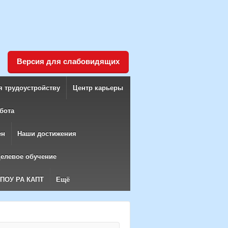
Версия для слабовидящих
я трудоустройству
Центр карьеры
бота
ен
Наши достижения
елевое обучение
БПОУ РА КАПТ
Ещё