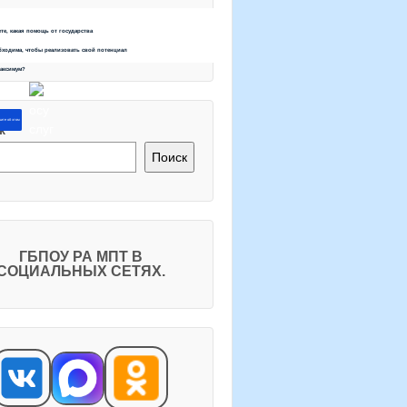
ете, какая помощь от государства
бходима, чтобы реализовать свой потенциал
максимум?
ите об этом
к
Поиск
ГБПОУ РА МПТ В
СОЦИАЛЬНЫХ СЕТЯХ.