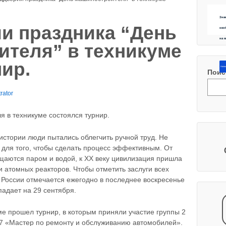
Зна
и праздника “День
нео
на 
теля” в техникуме
ир.
Напиш
Поис
rator
 в техникуме состоялся турнир.
истории люди пытались облегчить ручной труд. Не
и для того, чтобы сделать процесс эффективным. От
щаются паром и водой, к XX веку цивилизация пришла
и атомных реакторов. Чтобы отметить заслуги всех
В России отмечается ежегодно в последнее воскресенье
падает на 29 сентября.
ме прошел турнир, в которым приняли участие группы 2
.17 «Мастер по ремонту и обслуживанию автомобилей».