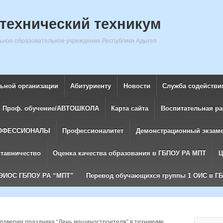
технический техникум
ное образовательное учреждение Республики Адыгея
льной организации
Абитуриенту
Новости
Служба содействи
Проф. обучение/АВТОШКОЛА
Карта сайта
Воспитательная ра
ОФЕССИОНАЛЫ
Профессионалитет
Демонстрационный экзам
ставничество
Оценка качества образования в ГБПОУ РА МПТ
Ц
ЭИОС ГБПОУ РА “МПТ”
Перевод обучающихся группы 1 ОИС в Г
ддверии праздника “День машиностроителя” в техникуме