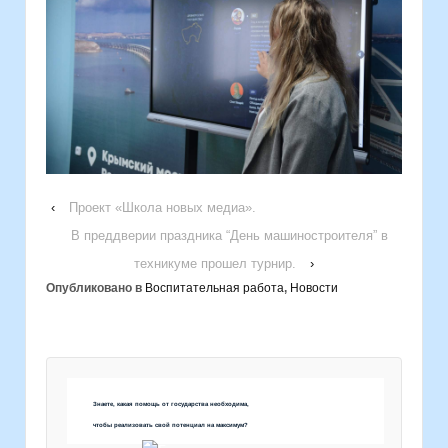
‹
Проект «Школа новых медиа».
В преддверии праздника “День машиностроителя” в
техникуме прошел турнир.
›
Опубликовано в
Воспитательная работа
,
Новости
Знаете, какая помощь от государства необходима,
чтобы реализовать свой потенциал на максимум?