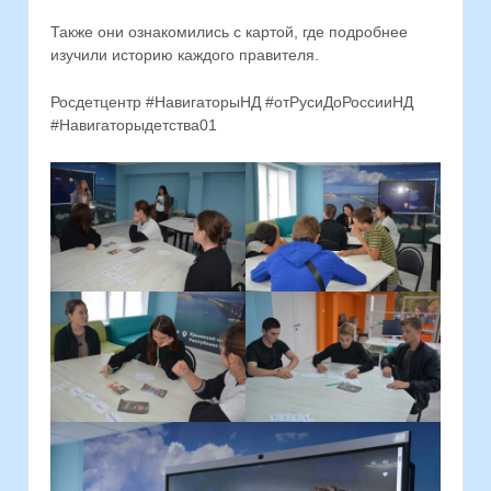
Также они ознакомились с картой, где подробнее
изучили историю каждого правителя.
Росдетцентр #НавигаторыНД #отРусиДоРоссииНД
#Навигаторыдетства01