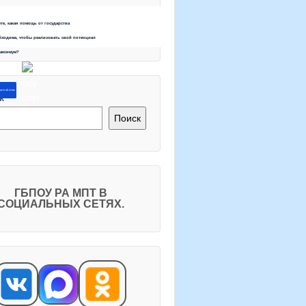
ете, какая помощь от государства
бходима, чтобы реализовать свой потенциал
максимум?
ите об этом
к
Поиск
ГБПОУ РА МПТ В
СОЦИАЛЬНЫХ СЕТЯХ.