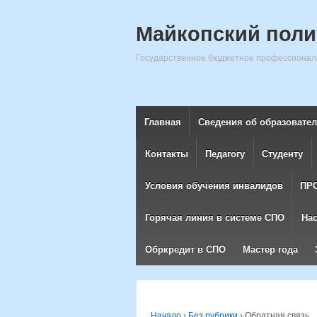
Майкопский поли
Государственное бюджетное профессиональ
Главная
Сведения об образовате
Контакты
Педагогу
Студенту
Условия обучения инвалидов
ПР
Горячая линия в системе СПО
На
Обркредит в СПО
Мастер года
Начало
›
Без рубрики
›
Обратная связь