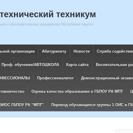
технический техникум
ное образовательное учреждение Республики Адыгея
льной организации
Абитуриенту
Новости
Служба содействи
Проф. обучение/АВТОШКОЛА
Карта сайта
Воспитательная ра
ОФЕССИОНАЛЫ
Профессионалитет
Демонстрационный экзам
ставничество
Оценка качества образования в ГБПОУ РА МПТ
Ц
ЭИОС ГБПОУ РА “МПТ”
Перевод обучающихся группы 1 ОИС в Г