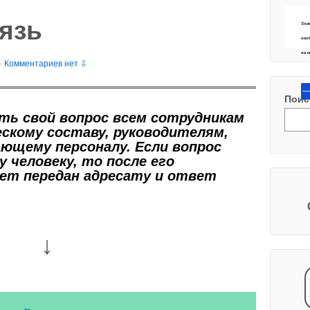
язь
Зна
нео
на 
—
Комментариев нет ⇩
Напиш
Поис
ть свой вопрос всем сотрудникам
ескому составу, руководителям,
ющему персоналу. Если вопрос
 человеку, то после его
дет передан адресату и ответ
↓