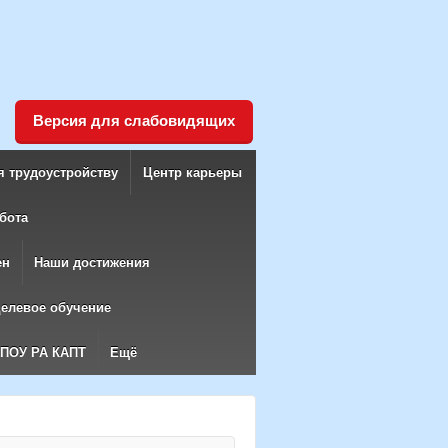
Версия для слабовидящих
я трудоустройству
Центр карьеры
бота
ен
Наши достижения
елевое обучение
БПОУ РА КАПТ
Ещё