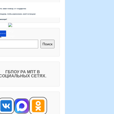
ете, какая помощь от государства
бходима, чтобы реализовать свой потенциал
максимум?
ите об этом
к
Поиск
ГБПОУ РА МПТ В
СОЦИАЛЬНЫХ СЕТЯХ.