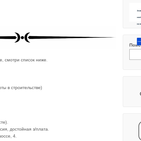
Зна
нео
на 
Напиш
Поис
е, смотри список ниже.
ты в строительстве)
те).
сия, достойная з/плата.
оссе, 4.