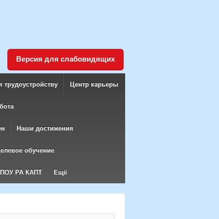
Версия для слабовидящих
я трудоустройству
Центр карьеры
бота
ен
Наши достижения
елевое обучение
БПОУ РА КАПТ
Ещё