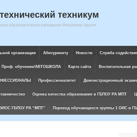
технический техникум
ное образовательное учреждение Республики Адыгея
льной организации
Абитуриенту
Новости
Служба содействи
Проф. обучение/АВТОШКОЛА
Карта сайта
Воспитательная ра
ОФЕССИОНАЛЫ
Профессионалитет
Демонстрационный экзам
ставничество
Оценка качества образования в ГБПОУ РА МПТ
Ц
ЭИОС ГБПОУ РА “МПТ”
Перевод обучающихся группы 1 ОИС в Г