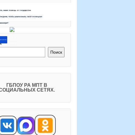
ете, какая помощь от государства
бходима, чтобы реализовать свой потенциал
максимум?
ите об этом
к
Поиск
ГБПОУ РА МПТ В
СОЦИАЛЬНЫХ СЕТЯХ.