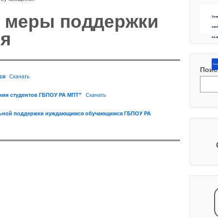
и меры поддержки
Зна
нео
я
на 
Напиш
Поис
ся
Скачать
нии студентов ГБПОУ РА МПТ”
Скачать
льной поддержки нуждающимся обучающимся ГБПОУ РА