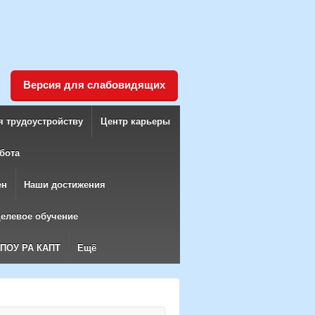
Версия для слабовидящих
я трудоустройству
Центр карьеры
бота
ен
Наши достижения
елевое обучение
БПОУ РА КАПТ
Ещё