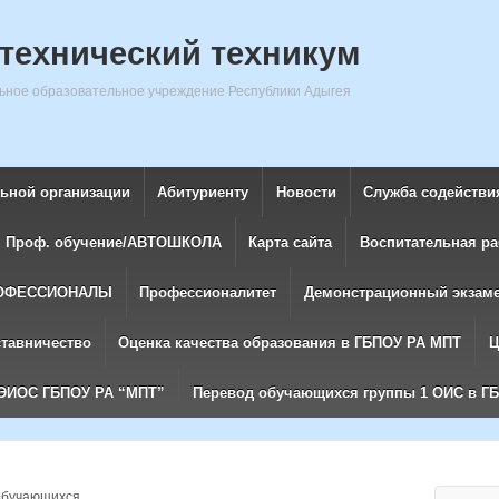
технический техникум
ное образовательное учреждение Республики Адыгея
льной организации
Абитуриенту
Новости
Служба содействи
Проф. обучение/АВТОШКОЛА
Карта сайта
Воспитательная ра
ОФЕССИОНАЛЫ
Профессионалитет
Демонстрационный экзам
ставничество
Оценка качества образования в ГБПОУ РА МПТ
Ц
ЭИОС ГБПОУ РА “МПТ”
Перевод обучающихся группы 1 ОИС в Г
обучающихся