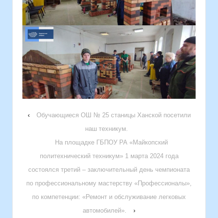
‹
Обучающиеся ОШ № 25 станицы Ханской посетили
наш техникум.
На площадке ГБПОУ РА «Майкопский
политехнический техникум» 1 марта 2024 года
состоялся третий – заключительный день чемпионата
по профессиональному мастерству «Профессионалы»,
по компетенции: «Ремонт и обслуживание легковых
автомобилей».
›