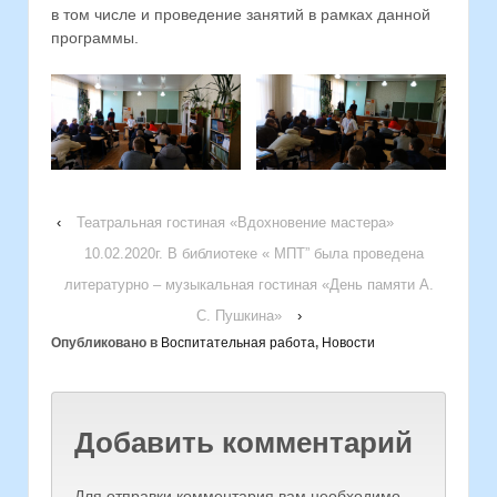
в том числе и проведение занятий в рамках данной
программы.
‹
Театральная гостиная «Вдохновение мастера»
10.02.2020г. В библиотеке « МПТ” была проведена
литературно – музыкальная гостиная «День памяти А.
С. Пушкина»
›
Опубликовано в
Воспитательная работа
,
Новости
Добавить комментарий
Для отправки комментария вам необходимо