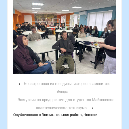
‹
Бефстроганов из говядины: история знаменитого
блюда.
Экскурсия на предприятие для студентов Майкопского
политехнического техникума.
›
Опубликовано в
Воспитательная работа
,
Новости