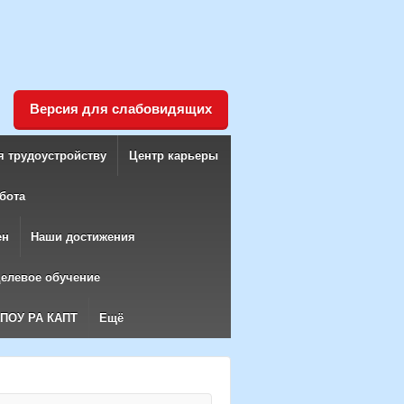
Версия для слабовидящих
я трудоустройству
Центр карьеры
бота
ен
Наши достижения
елевое обучение
БПОУ РА КАПТ
Ещё