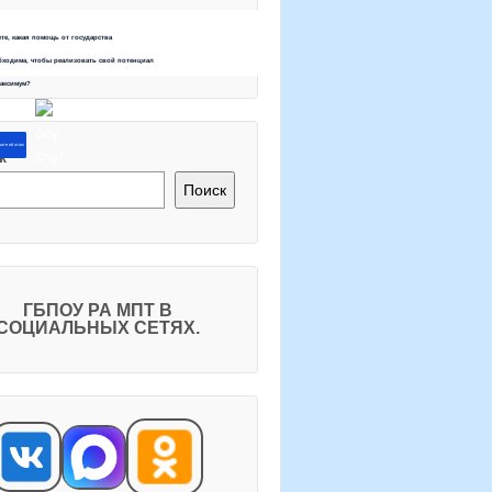
ете, какая помощь от государства
бходима, чтобы реализовать свой потенциал
максимум?
ите об этом
к
Поиск
ГБПОУ РА МПТ В
СОЦИАЛЬНЫХ СЕТЯХ.