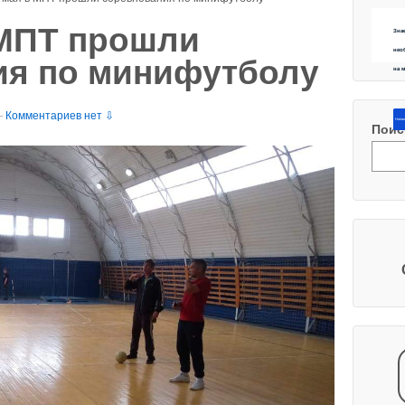
 МПТ прошли
Зна
нео
ия по минифутболу
на 
—
Комментариев нет ⇩
Напиш
Поис