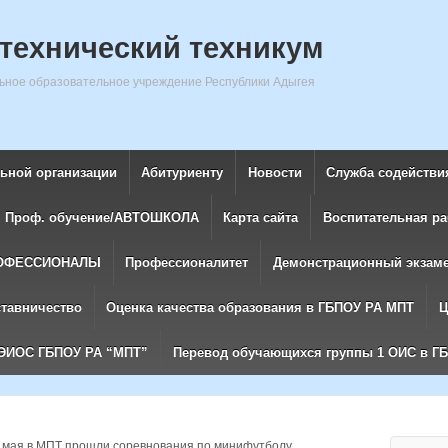
технический техникум
ное образовательное учреждение Республики Адыгея
льной организации
Абитуриенту
Новости
Служба содействи
Проф. обучение/АВТОШКОЛА
Карта сайта
Воспитательная ра
ОФЕССИОНАЛЫ
Профессионалитет
Демонстрационный экзам
ставничество
Оценка качества образования в ГБПОУ РА МПТ
Ц
ЭИОС ГБПОУ РА “МПТ”
Перевод обучающихся группы 1 ОИС в Г
 мая в МПТ прошли соревнования по минифутболу