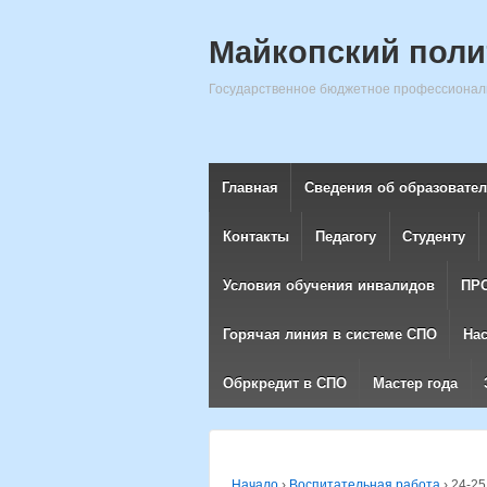
Майкопский поли
Государственное бюджетное профессиональ
Главная
Сведения об образовате
Контакты
Педагогу
Студенту
Условия обучения инвалидов
ПР
Горячая линия в системе СПО
На
Обркредит в СПО
Мастер года
Начало
›
Воспитательная работа
›
24-25