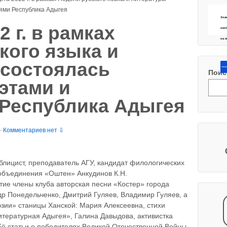
лями Республика Адыгея
Зна
2 г. в рамках
нео
на 
кого языка и
 состоялась
Напиш
Поис
оэтами и
 Республика Адыгея
—
Комментариев нет ⇩
публицист, преподаватель АГУ, кандидат филологических
 объединения «Оштен» Анкудинов К.Н.
тие члены клуба авторская песни «Костер» города
др Понедельченко, Дмитрий Гуляев, Владимир Гуляев, а
зии» станицы Ханской: Мария Алексеевна, стихи
итературная Адыгея», Галина Давыдова, активистка
 Её статьи о победителях Великой Отечественной Войны