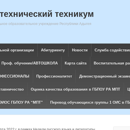
технический техникум
ное образовательное учреждение Республики Адыгея
льной организации
Абитуриенту
Новости
Служба содействи
Проф. обучение/АВТОШКОЛА
Карта сайта
Воспитательная ра
ОФЕССИОНАЛЫ
Профессионалитет
Демонстрационный экзам
ставничество
Оценка качества образования в ГБПОУ РА МПТ
Ц
ЭИОС ГБПОУ РА “МПТ”
Перевод обучающихся группы 1 ОИС в Г
рта 2022 г. в рамках Недели русского языка и литературы