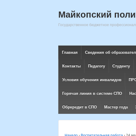
Майкопский поли
Государственное бюджетное профессиональ
Главная
Сведения об образовате
Контакты
Педагогу
Студенту
Условия обучения инвалидов
ПР
Горячая линия в системе СПО
На
Обркредит в СПО
Мастер года
Начало
›
Воспитательная работа
›
24 ма