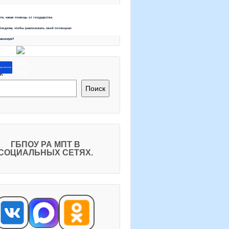
ете, какая помощь от государства
бходима, чтобы реализовать свой потенциал
максимум?
ите об этом
к
Поиск
ГБПОУ РА МПТ В
СОЦИАЛЬНЫХ СЕТЯХ.