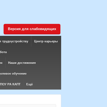
Версия для слабовидящих
я трудоустройству
Центр карьеры
бота
ен
Наши достижения
елевое обучение
БПОУ РА КАПТ
Ещё