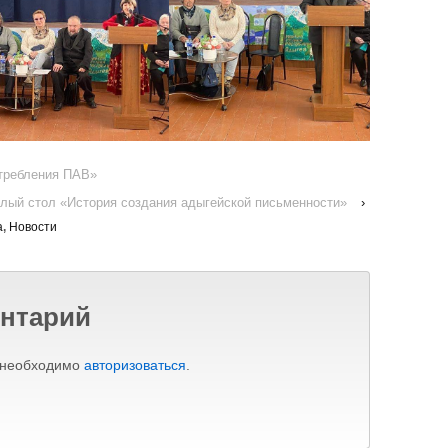
требления ПАВ»
глый стол «История создания адыгейской письменности»
›
а
,
Новости
нтарий
 необходимо
авторизоваться
.