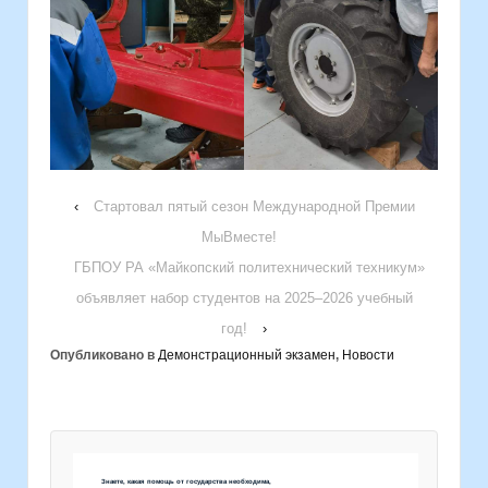
‹
Стартовал пятый сезон Международной Премии
МыВместе!
ГБПОУ РА «Майкопский политехнический техникум»
объявляет набор студентов на 2025–2026 учебный
год!
›
Опубликовано в
Демонстрационный экзамен
,
Новости
Знаете, какая помощь от государства необходима,