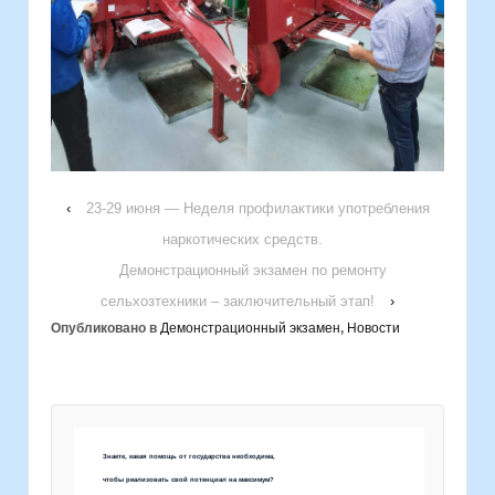
‹
23-29 июня — Неделя профилактики употребления
наркотических средств.
Демонстрационный экзамен по ремонту
сельхозтехники – заключительный этап!
›
Опубликовано в
Демонстрационный экзамен
,
Новости
Знаете, какая помощь от государства необходима,
чтобы реализовать свой потенциал на максимум?