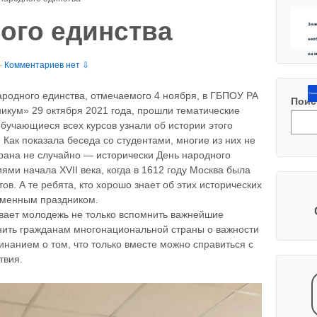
ого единства
Зна
нео
на 
—
Комментариев нет ⇩
родного единства, отмечаемого 4 ноября, в ГБПОУ РА
Напиш
Поис
икум» 29 октября 2021 года, прошли тематические
обучающиеся всех курсов узнали об истории этого
 Как показала беседа со студентами, многие из них не
брана не случайно — исторически День народного
ями начала XVII века, когда в 1612 году Москва была
ов. А те ребята, кто хорошо знает об этих исторических
еменным праздником.
ывает молодежь не только вспомнить важнейшие
нить гражданам многонациональной страны о важности
инанием о том, что только вместе можно справиться с
твия.