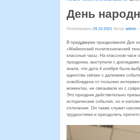
День народн
Опубликовано
29.10.2021
Автор:
admin
В преддверии празднования Дня на
«Майкопский политехнический техн
классные часы. На классном часе 
праздника, выступили с докладами.
знали, что дата 4 ноября была вы
единства связан с далекими событи
освобождена от польских интервент
моментах, не связывали их с совр
Это праздник действительно приз
исторические события, но и напом
сплочения. Он также служит напом
трудностями и преодолеть препятс