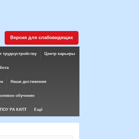
Версия для слабовидящих
я трудоустройству
Центр карьеры
бота
ен
Наши достижения
елевое обучение
БПОУ РА КАПТ
Ещё