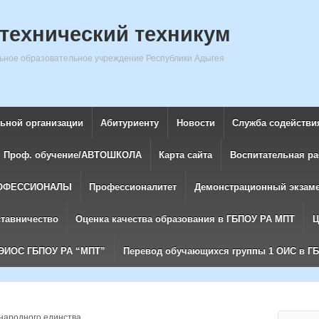
технический техникум
ное образовательное учреждение Республики Адыгея
льной организации
Абитуриенту
Новости
Служба содействи
Проф. обучение/АВТОШКОЛА
Карта сайта
Воспитательная ра
ОФЕССИОНАЛЫ
Профессионалитет
Демонстрационный экзам
ставничество
Оценка качества образования в ГБПОУ РА МПТ
Ц
ЭИОС ГБПОУ РА “МПТ”
Перевод обучающихся группы 1 ОИС в Г
народного единства