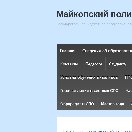
Майкопский поли
Государственное бюджетное профессиональ
Главная
Сведения об образовате
Контакты
Педагогу
Студенту
Условия обучения инвалидов
ПР
Горячая линия в системе СПО
На
Обркредит в СПО
Мастер года
Начало
›
Воспитательная работа
›
День 