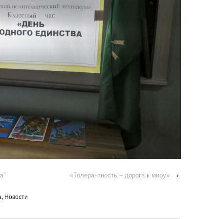
а”
«Толерантность – дорога к миру»
›
а
,
Новости