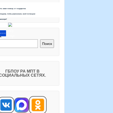
ете, какая помощь от государства
бходима, чтобы реализовать свой потенциал
максимум?
ите об этом
к
Поиск
ГБПОУ РА МПТ В
СОЦИАЛЬНЫХ СЕТЯХ.