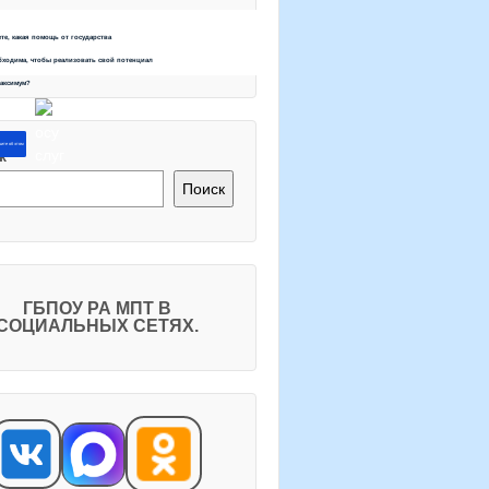
ете, какая помощь от государства
бходима, чтобы реализовать свой потенциал
максимум?
ите об этом
к
Поиск
ГБПОУ РА МПТ В
СОЦИАЛЬНЫХ СЕТЯХ.