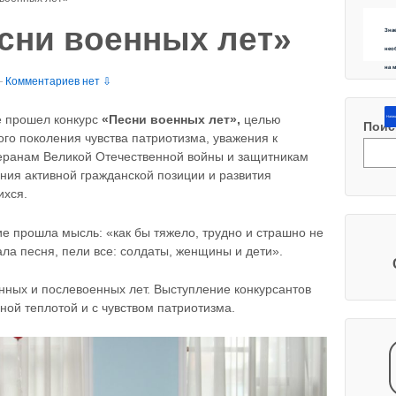
сни военных лет»
Зна
нео
на 
—
Комментариев нет ⇩
 прошел конкурс
«Песни военных лет»,
целью
Напиш
Поис
ого поколения чувства патриотизма, уважения к
теранам Великой Отечественной войны и защитникам
ия активной гражданской позиции и развития
ихся.
е прошла мысль: «как бы тяжело, трудно и страшно не
ла песня, пели все: солдаты, женщины и дети».
ных и послевоенных лет. Выступление конкурсантов
ной теплотой и с чувством патриотизма.