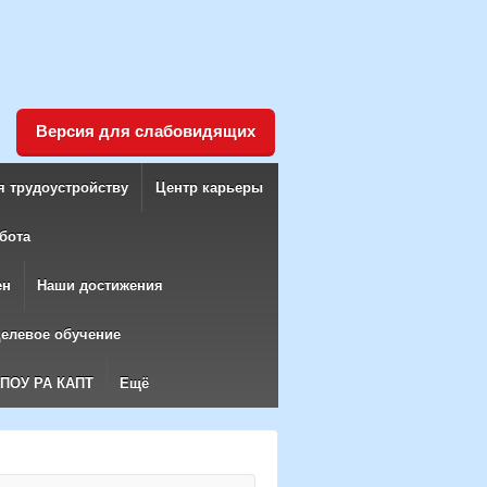
Версия для слабовидящих
я трудоустройству
Центр карьеры
бота
ен
Наши достижения
елевое обучение
БПОУ РА КАПТ
Ещё