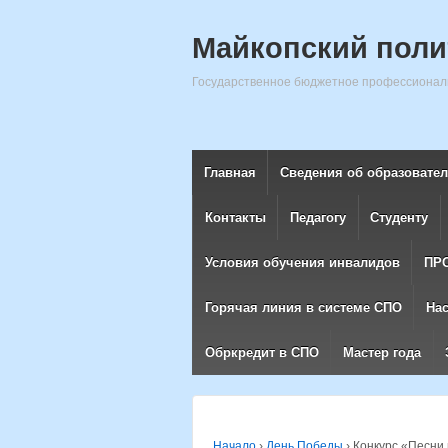
Майкопский поли
Государственное бюджетное профессиональ
Главная
Сведения об образовате
Контакты
Педагогу
Студенту
Условия обучения инвалидов
ПР
Горячая линия в системе СПО
На
Обркредит в СПО
Мастер года
Начало
›
День Победы
›
Конкурс «Песни