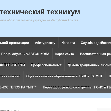
технический техникум
ное образовательное учреждение Республики Адыгея
льной организации
Абитуриенту
Новости
Служба содействи
Проф. обучение/АВТОШКОЛА
Карта сайта
Воспитательная ра
ОФЕССИОНАЛЫ
Профессионалитет
Демонстрационный экзам
ставничество
Оценка качества образования в ГБПОУ РА МПТ
Ц
ЭИОС ГБПОУ РА “МПТ”
Перевод обучающихся группы 1 ОИС в Г
 военных лет»