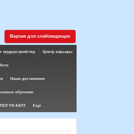
Версия для слабовидящих
я трудоустройству
Центр карьеры
бота
ен
Наши достижения
елевое обучение
БПОУ РА КАПТ
Ещё