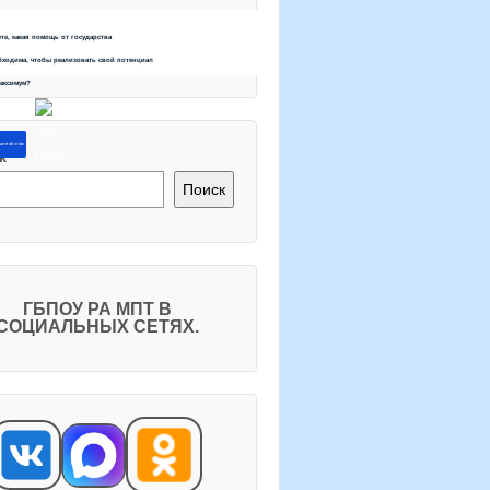
ете, какая помощь от государства
бходима, чтобы реализовать свой потенциал
максимум?
ите об этом
к
Поиск
ГБПОУ РА МПТ В
СОЦИАЛЬНЫХ СЕТЯХ.