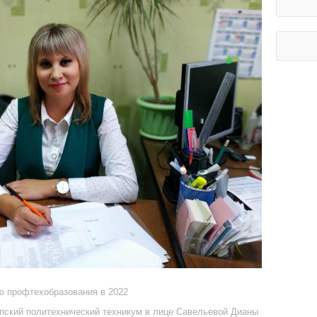
ю профтехобразования в 2022
пский политехнический техникум в лице Савельевой Дианы