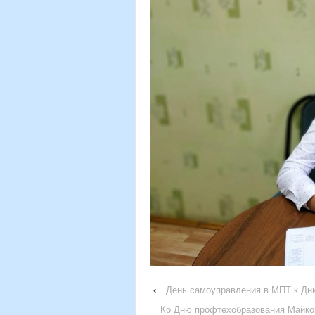
‹
День самоуправления в МПТ к Дн
Ко Дню профтехобразования Майко