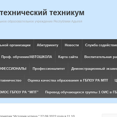
технический техникум
ное образовательное учреждение Республики Адыгея
льной организации
Абитуриенту
Новости
Служба содействи
Проф. обучение/АВТОШКОЛА
Карта сайта
Воспитательная ра
ОФЕССИОНАЛЫ
Профессионалитет
Демонстрационный экзам
ставничество
Оценка качества образования в ГБПОУ РА МПТ
Ц
ЭИОС ГБПОУ РА “МПТ”
Перевод обучающихся группы 1 ОИС в Г
риятия “История успеха ” 27.09.2022 года в 11.10