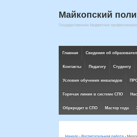
Майкопский поли
Государственное бюджетное профессиональ
Главная
Сведения об образовате
Контакты
Педагогу
Студенту
Условия обучения инвалидов
ПР
Горячая линия в системе СПО
На
Обркредит в СПО
Мастер года
Начало
›
Воспитательная работа
›
Мероп