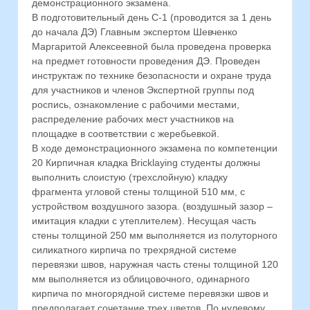
демонстрационного экзамена.
В подготовительный день С-1 (проводится за 1 день
до начала ДЭ) Главным экспертом Шевченко
Маргаритой Алексеевной была проведена проверка
на предмет готовности проведения ДЭ. Проведен
инструктаж по технике безопасности и охране труда
для участников и членов Экспертной группы под
роспись, ознакомление с рабочими местами,
распределение рабочих мест участников на
площадке в соответствии с жеребьевкой.
В ходе демонстрационного экзамена по компетенции
20 Кирпичная кладка Bricklaying студенты должны
выполнить слоистую (трехслойную) кладку
фрагмента угловой стены толщиной 510 мм, с
устройством воздушного зазора. (воздушный зазор –
имитация кладки с утеплителем). Несущая часть
стены толщиной 250 мм выполняется из полуторного
силикатного кирпича по трехрядной системе
перевязки швов, наружная часть стены толщиной 120
мм выполняется из облицовочного, одинарного
кирпича по многорядной системе перевязки швов и
предполагает сочетание трех цветов. По нулевому