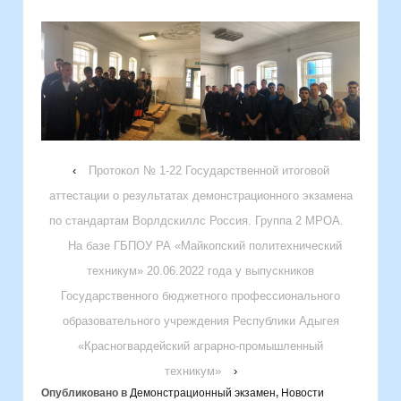
‹
Протокол № 1-22 Государственной итоговой
аттестации о результатах демонстрационного экзамена
по стандартам Ворлдскиллс Россия. Группа 2 МРОА.
На базе ГБПОУ РА «Майкопский политехнический
техникум» 20.06.2022 года у выпускников
Государственного бюджетного профессионального
образовательного учреждения Республики Адыгея
«Красногвардейский аграрно-промышленный
техникум»
›
Опубликовано в
Демонстрационный экзамен
,
Новости