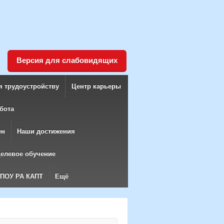
Версия для слабовидящих
я трудоустройству
Центр карьеры
бота
ен
Наши достижения
елевое обучение
БПОУ РА КАПТ
Ещё