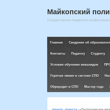
Майкопский поли
Государственное бюджетное профессиональ
Главная
Сведения об образовате
Контакты
Педагогу
Студенту
Условия обучения инвалидов
ПР
Горячая линия в системе СПО
На
Обркредит в СПО
Мастер года
Начало
›
Новости
›
«Педагогическая лига