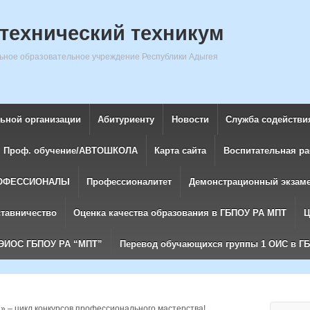
технический техникум
ное образовательное учреждение Республики Адыгея
льной организации
Абитуриенту
Новости
Служба содействи
Проф. обучение/АВТОШКОЛА
Карта сайта
Воспитательная ра
ОФЕССИОНАЛЫ
Профессионалитет
Демонстрационный экзам
ставничество
Оценка качества образования в ГБПОУ РА МПТ
Ц
ЭИОС ГБПОУ РА “МПТ”
Перевод обучающихся группы 1 ОИС в Г
» – цикл конкурсов профессионального мастерства!