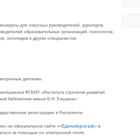
конкурсы для классных руководителей, кураторов,
оводителей образовательных организаций, психологов,
в, логопедов и других специалистов.
лектронные дипломы.
материалов ФГБНУ «Института стратегии развития
кой библиотеки имени Б.Н. Ельцина».
ударственную регистрацию в Роспатенте.
жно на официальном сайте ««
Единыйурок.рф
» в
иться за помощью по электронной почте: