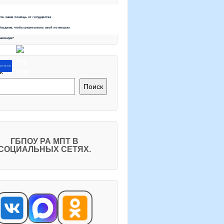
ете, какая помощь от государства
бходима, чтобы реализовать свой потенциал
максимум?
ите об этом
к
Поиск
ГБПОУ РА МПТ В
СОЦИАЛЬНЫХ СЕТЯХ.