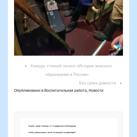
‹
Конкурс стенной печати «История женского
образования в России»
Без срока давности
›
Опубликовано в
Воспитательная работа
,
Новости
Знаете, какая помощь от государства необходима,
чтобы реализовать свой потенциал на максимум?