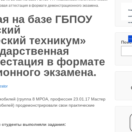
овая аттестация в формате демонстрационного экзамена.
Зна
ая на базе ГБПОУ
нео
на 
ский
ский техникум»
Напиш
Поис
дарственная
тестация в формате
онного экзамена.
rator
мобилей (группа 8 МРОА, профессия 23.01.17 Мастер
обилей) продемонстрировали свои практические
ы студенты выполняли задания: