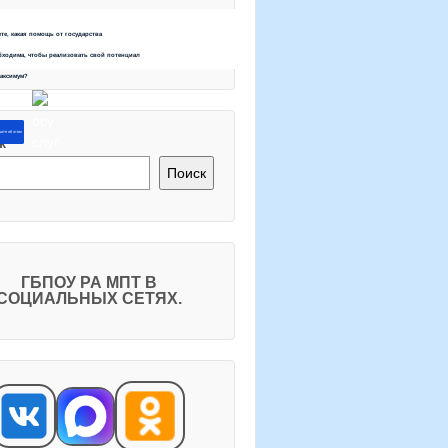
ете, какая помощь от государства
бходима, чтобы реализовать свой потенциал
максимум?
ите об этом
к
Поиск
ГБПОУ РА МПТ В
СОЦИАЛЬНЫХ СЕТЯХ.