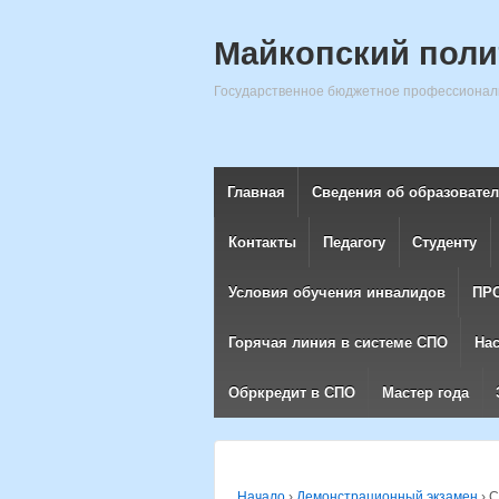
Майкопский поли
Государственное бюджетное профессиональ
Главная
Сведения об образовате
Контакты
Педагогу
Студенту
Условия обучения инвалидов
ПР
Горячая линия в системе СПО
На
Обркредит в СПО
Мастер года
Начало
›
Демонстрационный экзамен
›
С