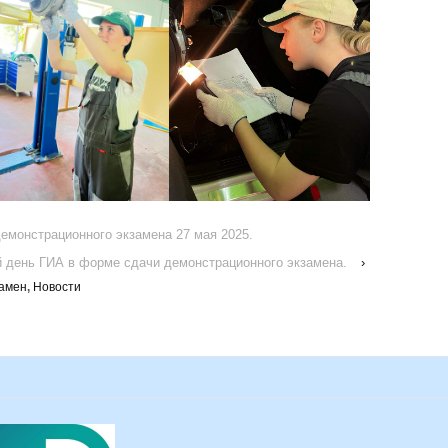
емонстрационного экзамена 27 мая 2025.
й день ГИА в форме сдачи демонстрационного экзамена.
›
амен
,
Новости