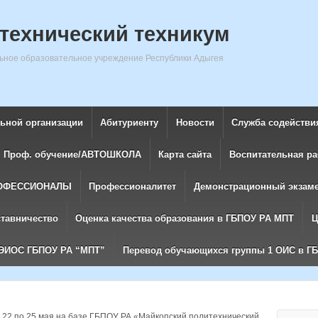
технический техникум
ное образовательное учреждение Республики Адыгея
льной организации
Абитуриенту
Новости
Служба содействи
Проф. обучение/АВТОШКОЛА
Карта сайта
Воспитательная ра
ОФЕССИОНАЛЫ
Профессионалитет
Демонстрационный экзам
ставничество
Оценка качества образования в ГБПОУ РА МПТ
Ц
ЭИОС ГБПОУ РА “МПТ”
Перевод обучающихся группы 1 ОИС в Г
 22 по 25 мая на базе ГБПОУ РА «Майкопский политехнический