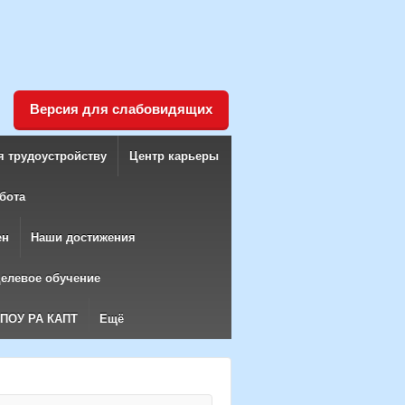
Версия для слабовидящих
я трудоустройству
Центр карьеры
бота
ен
Наши достижения
елевое обучение
БПОУ РА КАПТ
Ещё