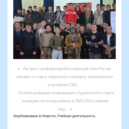
‹
На пресс-конференции Бессмертный полк России
объявил о старте творческого конкурса, посвященного
участникам СВО.
Отчётно-выборная конференция студенческого совета
техникума по итогам работы в 2023-2024 учебном
году.
›
Опубликовано в
Новости
,
Учебная деятельность.