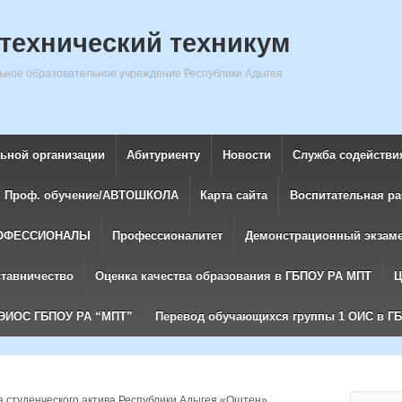
технический техникум
ное образовательное учреждение Республики Адыгея
льной организации
Абитуриенту
Новости
Служба содействи
Проф. обучение/АВТОШКОЛА
Карта сайта
Воспитательная ра
ОФЕССИОНАЛЫ
Профессионалитет
Демонстрационный экзам
ставничество
Оценка качества образования в ГБПОУ РА МПТ
Ц
ЭИОС ГБПОУ РА “МПТ”
Перевод обучающихся группы 1 ОИС в Г
 студенческого актива Республики Адыгея «Оштен»