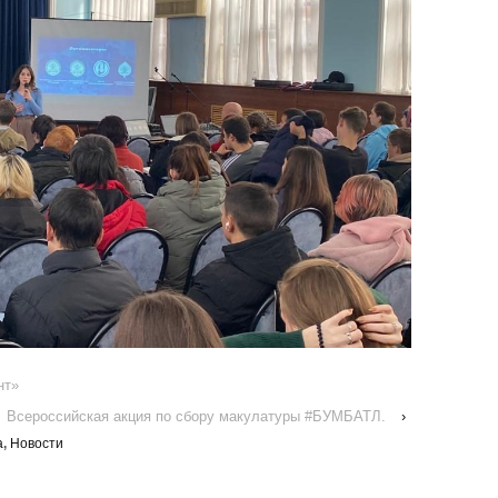
нт»
Всероссийская акция по сбору макулатуры #БУМБАТЛ.
›
а
,
Новости