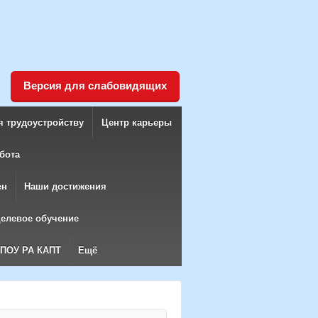
Версия для слабовидящих
я трудоустройству
Центр карьеры
бота
ен
Наши достижения
елевое обучение
БПОУ РА КАПТ
Ещё