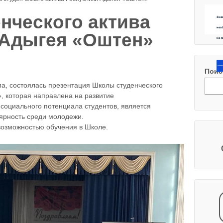
нческого актива
Зна
нео
 Адыгея «Оштен»
на 
Напиш
Поис
ма, состоялась презентация Школы студенческого
, которая направлена на развитие
 социального потенциала студентов, является
ярность среди молодежи.
возможностью обучения в Школе.