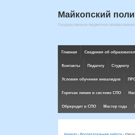
Майкопский поли
Государственное бюджетное профессиональ
Главная
Сведения об образовате
Контакты
Педагогу
Студенту
Условия обучения инвалидов
ПР
Горячая линия в системе СПО
На
Обркредит в СПО
Мастер года
Начало
›
Воспитательная работа
›
Школа