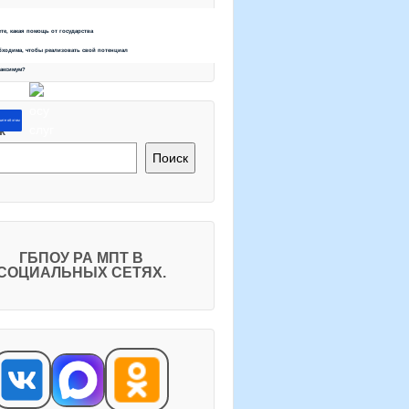
ете, какая помощь от государства
бходима, чтобы реализовать свой потенциал
максимум?
ите об этом
к
Поиск
ГБПОУ РА МПТ В
СОЦИАЛЬНЫХ СЕТЯХ.