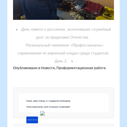
‹
День памяти о россиянах, исполнявших служебный
долг за пределами Отечества
Региональный чемпионат «Профессионалы»:
соревнования по кирпичной кладке среди студентов.
День 2.
›
Опубликовано в
Новости
,
Профориентационная работа
Знаете, какая помощь от государства необходима,
чтобы реализовать свой потенциал на максимум?
Напишите об этом