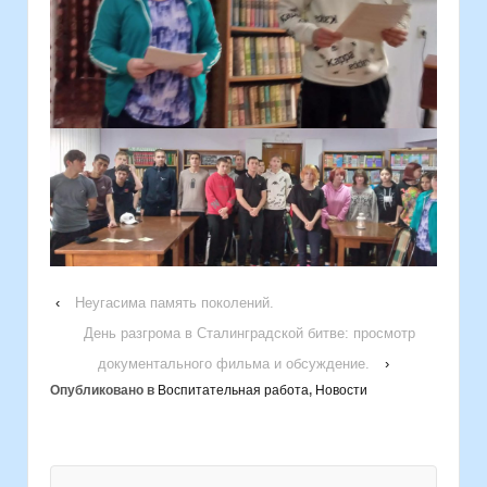
‹
Неугасима память поколений.
День разгрома в Сталинградской битве: просмотр
документального фильма и обсуждение.
›
Опубликовано в
Воспитательная работа
,
Новости