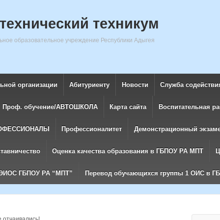
технический техникум
ное образовательное учреждение Республики Адыгея
льной организации
Абитуриенту
Новости
Служба содействи
Проф. обучение/АВТОШКОЛА
Карта сайта
Воспитательная ра
ОФЕССИОНАЛЫ
Профессионалитет
Демонстрационный экзам
ставничество
Оценка качества образования в ГБПОУ РА МПТ
Ц
ЭИОС ГБПОУ РА “МПТ”
Перевод обучающихся группы 1 ОИС в Г
 отчаивались!