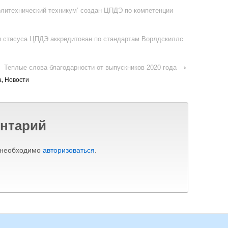
литехнический техникум’ создан ЦПДЭ по компетенции
ии стасуса ЦПДЭ аккредитован по стандартам Ворлдскиллс
Теплые слова благодарности от выпускников 2020 года
›
а
,
Новости
нтарий
 необходимо
авторизоваться
.