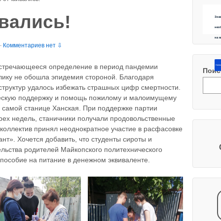
вались!
Зна
нео
на 
—
Комментариев нет ⇩
 встречающееся определение в период пандемии
Напиш
Поис
лику не обошла эпидемия стороной. Благодаря
труктур удалось избежать страшных цифр смертности.
ескую поддержку и помощь пожилому и малоимущему
в самой станице Ханская. При поддержке партии
рех недель, станичники получали продовольственные
 коллектив принял неоднократное участие в расфасовке
ант». Хочется добавить, что студенты сироты и
ельства родителей Майкопского политехнического
пособие на питание в денежном эквиваленте.