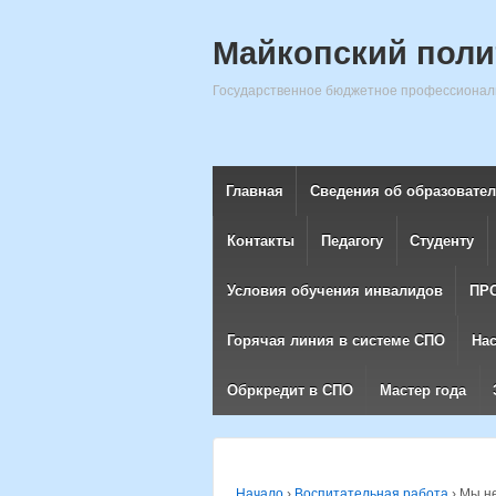
Майкопский поли
Государственное бюджетное профессиональ
Главная
Сведения об образовате
Контакты
Педагогу
Студенту
Условия обучения инвалидов
ПР
Горячая линия в системе СПО
На
Обркредит в СПО
Мастер года
Начало
›
Воспитательная работа
›
Мы не