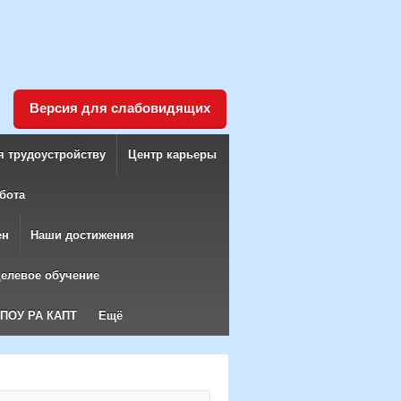
Версия для слабовидящих
я трудоустройству
Центр карьеры
бота
ен
Наши достижения
елевое обучение
БПОУ РА КАПТ
Ещё