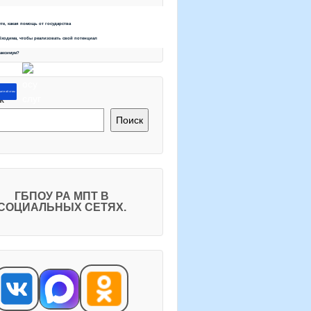
ете, какая помощь от государства
бходима, чтобы реализовать свой потенциал
максимум?
ите об этом
к
Поиск
ГБПОУ РА МПТ В
СОЦИАЛЬНЫХ СЕТЯХ.